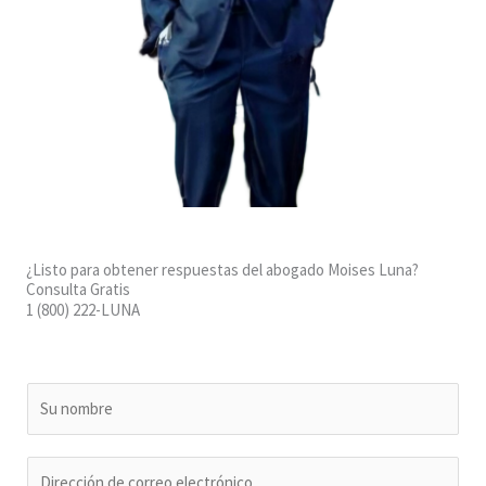
¿Listo para obtener respuestas del abogado Moises Luna?
Consulta Gratis
1 (800) 222-LUNA
N
o
m
C
b