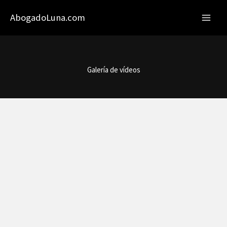
Skip
MAI
AbogadoLuna.com
to
MEN
content
Galería de vídeos